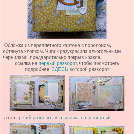
Обложка из переплетного картона с поролоном,
обтянута хлопком. Чипик разукрасила алкогольными
чернилами, предварительно покрыв кракле.
ссылка на
первый разворот
, чтобы посмотреть
подробнее,
ЗДЕСЬ
воторой разворот
а вот
третий разворот
, и
ссылочка на четвертый