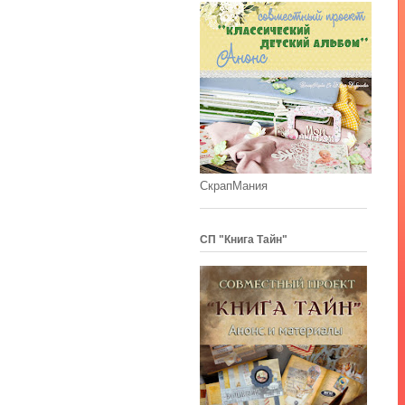
СкрапМания
СП "Книга Тайн"