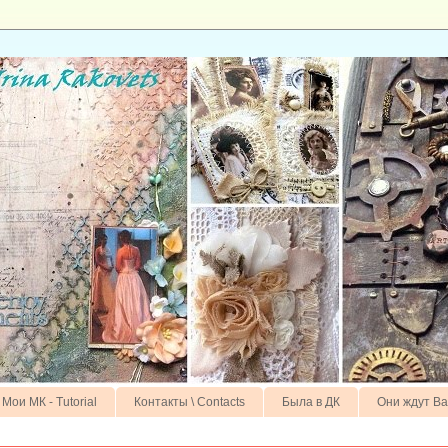
Мои МК - Tutorial
Контакты \ Contacts
Была в ДК
Они ждут Ва