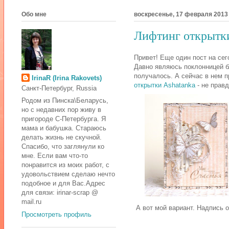
Обо мне
воскресенье, 17 февраля 2013 
Лифтинг открытк
Привет! Еще один пост на сег
Давно являюсь поклонницей 
получалось. А сейчас в нем 
IrinaR (Irina Rakovets)
открытки Ashatanka
- не правд
Санкт-Петербург, Russia
Родом из Пинска\Беларусь,
но с недавних пор живу в
пригороде С-Петербурга. Я
мама и бабушка. Стараюсь
делать жизнь не скучной.
Спасибо, что заглянули ко
мне. Если вам что-то
понравится из моих работ, с
удовольствием сделаю нечто
подобное и для Вас.Адрес
для связи: irinar-scrap @
mail.ru
А вот мой вариант. Надпись 
Просмотреть профиль