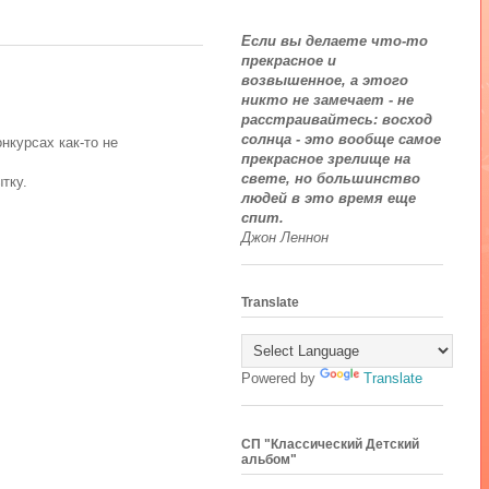
Если вы делаете что-то
прекрасное и
возвышенное, а этого
никто не замечает - не
расстраивайтесь: восход
солнца - это вообще самое
онкурсах как-то не
прекрасное зрелище на
свете, но большинство
тку.
людей в это время еще
спит.
Джон Леннон
Translate
Powered by
Translate
СП "Классический Детский
альбом"